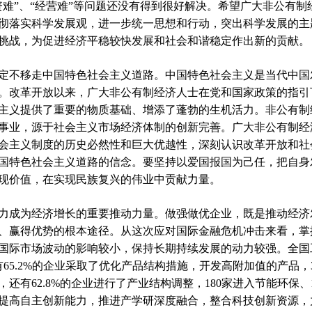
资难”、“经营难”等问题还没有得到很好解决。希望广大非公有
彻落实科学发展观，进一步统一思想和行动，突出科学发展的主
挑战，为促进经济平稳较快发展和社会和谐稳定作出新的贡献。
不移走中国特色社会主义道路。中国特色社会主义是当代中国
。改革开放以来，广大非公有制经济人士在党和国家政策的指引
主义提供了重要的物质基础、增添了蓬勃的生机活力。非公有制
事业，源于社会主义市场经济体制的创新完善。广大非公有制经
会主义制度的历史必然性和巨大优越性，深刻认识改革开放和社
国特色社会主义道路的信念。要坚持以爱国报国为己任，把自身
现价值，在实现民族复兴的伟业中贡献力量。
成为经济增长的重要推动力量。做强做优企业，既是推动经济
、赢得优势的根本途径。从这次应对国际金融危机冲击来看，掌
国际市场波动的影响较小，保持长期持续发展的动力较强。全国工
65.2%的企业采取了优化产品结构措施，开发高附加值的产品，3
有62.8%的企业进行了产业结构调整，180家进入节能环保、1
提高自主创新能力，推进产学研深度融合，整合科技创新资源，