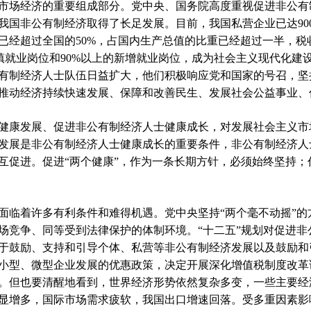
场经济的重要组成部分。党中央、国务院高度重视促进非公有
国非公有制经济取得了长足发展。目前，我国私营企业已达900
已经超过全国的50%，占国内生产总值的比重已经超过一半，税
城镇就业岗位和90%以上的新增就业岗位，成为社会主义现代化
有制经济人士队伍日益扩大，他们积极响应党和国家的号召，坚
推动经济持续快速发展、保障和改善民生、发展社会公益事业、
康发展、促进非公有制经济人士健康成长，对发展社会主义市
发展是非公有制经济人士健康成长的重要条件，非公有制经济人
互促进。促进“两个健康”，作为一条长期方针，必须始终坚持；
临着许多有利条件和难得机遇。党中央坚持“两个毫不动摇”的
场竞争、同等受到法律保护的体制环境。“十二五”规划对促进非
于鼓励、支持和引导个体、私营等非公有制经济发展以及鼓励和
小型、微型企业发展的优惠政策，决定开展深化增值税制度改革
。但也要清醒地看到，世界经济形势依然复杂多变，一些主要经
显增多，国际市场需求疲软，我国出口增速回落。受多重因素影