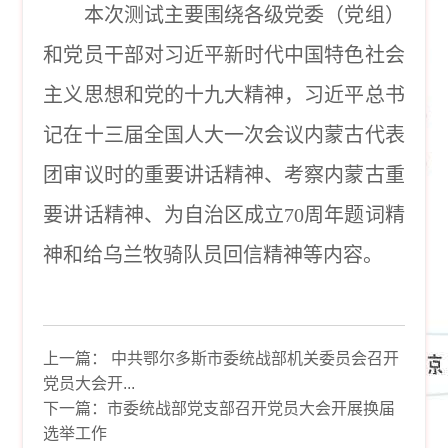
本次测试主要围绕各级党委（党组）
和党员干部对习近平新时代中国特色社会
主义思想和党的十九大精神，习近平总书
记在十三届全国人大一次会议内蒙古代表
团审议时的重要讲话精神、考察内蒙古重
要讲话精神、为自治区成立
70
周年题词精
神和给乌兰牧骑队员回信精神等内容。
上一篇：
中共鄂尔多斯市委统战部机关委员会召开
党员大会开...
下一篇：
市委统战部党支部召开党员大会开展换届
选举工作