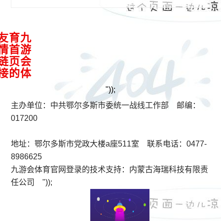
接
九
游
会
体
育
首
页
的
友
情
链
"));
主办单位：中共鄂尔多斯市委统一战线工作部 邮编：
017200
地址：鄂尔多斯市党政大楼a座511室 联系电话：0477-
8986625
九游会体育官网登录的技术支持：
内蒙古海瑞科技有限责
任公司
"));