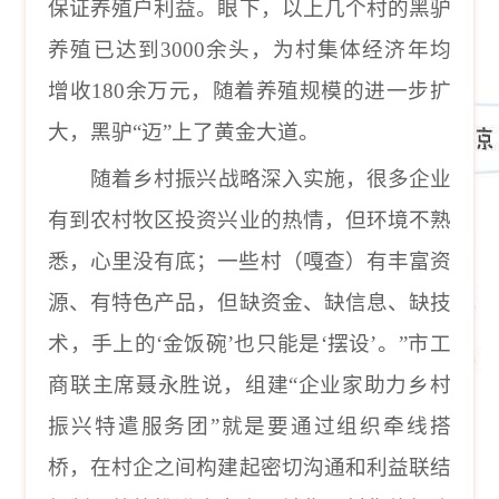
保证养殖户利益。眼下，以上几个村的黑驴
养殖已达到
3000
余头，为村集体经济年均
增收
180
余万元，随着养殖规模的进一步扩
大，黑驴“迈”上了黄金大道。
随着乡村振兴战略深入实施，很多企业
有到农村牧区投资兴业的热情，但环境不熟
悉，心里没有底；一些村（嘎查）有丰富资
源、有特色产品，但缺资金、缺信息、缺技
术，手上的
‘
金饭碗
’
也只能是
‘
摆设
’
。
”
市工
商联主席聂永胜说，组建
“
企业家助力乡村
振兴特遣服务团
”
就是要通过组织牵线搭
桥，在村企之间构建起密切沟通和利益联结