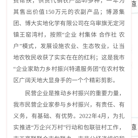
费帮扶，供货代销农产品
40
多种，一年为
其售出价值
150
万元的农副产品；
博源集
团、博大实地化学有限公司
在乌审旗无定河
镇王窑湾村，按照“企业
村集体
合作社
农
户”模式，发展设施农业、生态牧业，让当
地农牧民收获了实实在在的红利；
这是我市
“
企业家助力乡村振兴特遣服务团
”
在农村牧
区广阔天地大显身手的一个个精彩剪影。
民营企业是推动乡村振兴的重要力量，
我市民营企业家参与乡村振兴，有责任、有
义务，有基础、有优势。
2022
年
4
月，为扎
实推进
“
万企兴万村
”
行动和包联驻村工作，