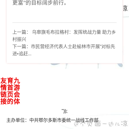
更富
”
的目标阔步前行。
上一篇：
乌审旗毛布拉格村：发挥统战力量 助力乡
村振兴
下一篇：
市民营经济代表人士赴榆林市开展“对标先
进•追赶...
接
九
游
会
体
育
首
页
的
友
情
链
"));
主办单位：中共鄂尔多斯市委统一战线工作部