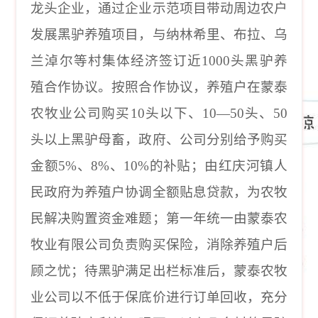
龙头企业，通过企业示范项目带动周边农户
发展黑驴养殖项目，与纳林希里、布拉、乌
兰淖尔等村集体经济签订近
1000
头黑驴养
殖合作协议。按照合作协议，养殖户在蒙泰
农牧业公司购买
10
头以下、
10
—
50
头、
50
头以上黑驴母畜，政府、公司分别给予购买
金额
5%
、
8%
、
10%
的补贴；由红庆河镇人
民政府为养殖户协调全额贴息贷款，为农牧
民解决购置资金难题；第一年统一由蒙泰农
牧业有限公司负责购买保险，消除养殖户后
顾之忧；待黑驴满足出栏标准后，蒙泰农牧
业公司以不低于保底价进行订单回收，充分