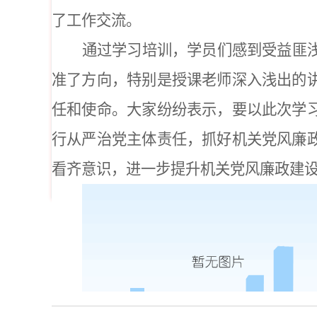
了工作交流。
通过学习培训，学员们感到受益匪
准了方向，特别是授课老师深入浅出的
任和使命。大家纷纷表示，要以此次学
行从严治党主体责任，抓好机关党风廉
看齐意识，进一步提升机关党风廉政建