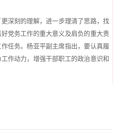
了更深刻的理解，进一步理清了思路，找
抓好党务工作的重大意义及肩负的重大责
工作任务。杨亚平副主席指出，要认真履
为工作动力，增强干部职工的政治意识和