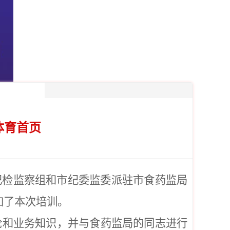
体育首页
部纪检监察组和市纪委监委派驻市食药监局
加了本次培训。
论和业务知识，并与食药监局的同志进行