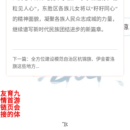
粒见人心”，东胜区各族儿女将以“籽籽同心”
的精神面貌，凝聚各族人民众志成城的力量，
继续谱写新时代民族团结进步的新篇章。
下一篇：
全方位建设模范自治区杭锦旗、伊金霍洛
旗这些地方...
接
九
游
会
体
育
首
页
的
友
情
链
"));