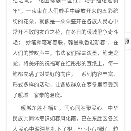
结活动。
“花团锦簇中国红，巧手插花迎新
年”，一束束在人们妙手中绽放开来的五彩缤
纷的花朵，就像是一朵朵盛开在各族人民心中
常开不败的友谊之花，在冬日的暖城里争奇斗
艳；“妙笔挥毫写春联，翰墨飘香迎新春”，在
人们的赞叹声中，书法家们挥毫泼墨，笔走龙
蛇，将美好的祝福写在红彤彤的宣纸上，每一
笔都充满了对美好的向往，一系列内容丰富、
形式多样的活动，让各族群众在寒冬里感受到
了暖城一家亲的温度。
暖城东胜石榴红，同心同胜聚民心。中华
民族共同体意识如春风化雨，已在东胜区各族
人民心中深深地扎下了根。
“小小石榴籽，粒