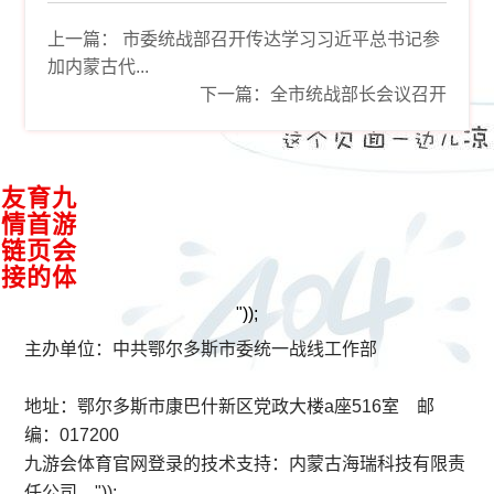
上一篇：
市委统战部召开传达学习习近平总书记参
加内蒙古代...
下一篇：
全市统战部长会议召开
接
九
游
会
体
育
首
页
的
友
情
链
"));
主办单位：中共鄂尔多斯市委统一战线工作部
地址：鄂尔多斯市康巴什新区党政大楼a座516室 邮
编：017200
九游会体育官网登录的技术支持：
内蒙古海瑞科技有限责
任公司
"));