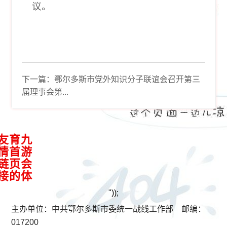
议。
下一篇：
鄂尔多斯市党外知识分子联谊会召开第三
届理事会第...
接
九
游
会
体
育
首
页
的
友
情
链
"));
主办单位：中共鄂尔多斯市委统一战线工作部 邮编：
017200